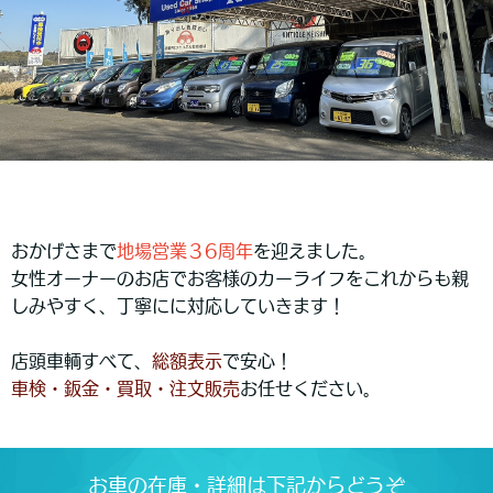
おかげさまで
地場営業３6周年
を迎えました。
女性オーナーのお店でお客様のカーライフをこれからも親
しみやすく、丁寧にに対応していきます！
店頭車輌すべて、
総額表示
で安心！
車検・鈑金・買取・注文販売
お任せください。
お車の在庫・詳細は下記からどうぞ