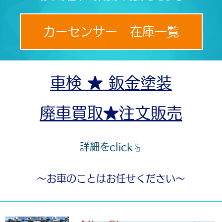
カーセンサー 在庫一覧
車検 ★ 鈑金塗装
廃車買取★注文販売
詳細をclick☝
～お車のことはお任せください～