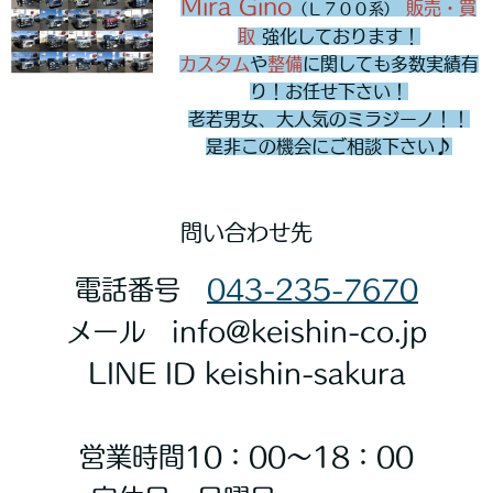
Mira Gino
販売・買
（Ｌ７００系）
取
強化しております！
カスタム
や
整備
に関しても多数実績有
り！お任せ下さい！
老若男女、大人気のミラジーノ！！
是非この機会にご相談下さい♪
問い合わせ先
電話番号
043-235-7670
メール info@keishin-co.jp
LINE ID keishin-sakura
営業時間10：00〜18：00